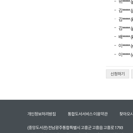
위***** (
김***** (j
김***** (
김***** (
배***** (k
이***** (r
이***** (
신청하기
개인정보처리방침
통합도서서비스 이용약관
찾아오시
(중앙도서관) 전남광주통합특별시 고흥군 고흥읍 고흥로 1793