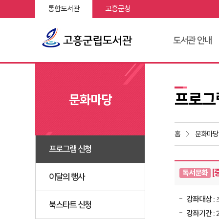
통합도서관
고흥군청
도서관 안내
프로그
문화마당
홈
문화마당
프로그램 신청
[
독서문화
이달의 행사
강좌대상
:
북스타트 신청
강좌기간
: 