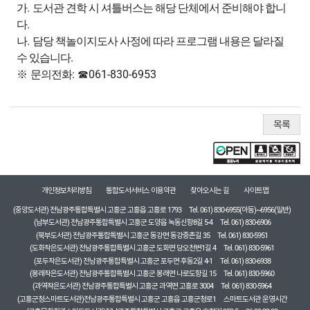
.
가
도서관 견학 시 셔틀버스는 해당 단체에서 준비해야 합니
.
다
.
나
담당 책놀이지도사 사정에 따라 프로그램 내용은 달라질
.
수 있습니다
:
061-830-6953
※
문의전화
☎
목록
개인정보처리방침
통합도서서비스 이용약관
찾아오시는 길
사이트맵
(중앙도서관) 전남광주통합특별시 고흥군 고흥읍 고흥로 1793
Tel. 061) 830-6955(아동)~6956(일반)
(남부도서관) 전남광주통합특별시 고흥군 도양읍 녹동신항8길 5-4
Tel. 061) 830-6906
(북부도서관) 전남광주통합특별시 고흥군 동강면 동강중촌길 35
Tel. 061) 830-5951
(도화작은도서관) 전남광주통합특별시 고흥군 도화면 당오천변1길 4
Tel. 061) 830-5961
(포두작은도서관) 전남광주통합특별시 고흥군 포두면 후동2길 4-1
Tel. 061) 830-6938
(봉래작은도서관) 전남광주통합특별시 고흥군 봉래면 나로도항길 15
Tel. 061) 830-5960
(과역작은도서관) 전남광주통합특별시 고흥군 과역면 고흥로 3004
Tel. 061) 830-5964
(고흥군청스마트도서관)전남광주통합특별시 고흥군 고흥읍 고흥군청로1
스마트도서관 운영시간