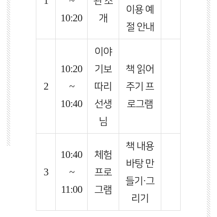
1
~
관 소
이용 예
10:20
개
절 안내
이야
10:20
기보
책 읽어
2
~
따리
주기 프
10:40
선생
로그램
님
책 내용
10:40
체험
바탕 만
3
~
프로
들기·그
11:00
그램
리기