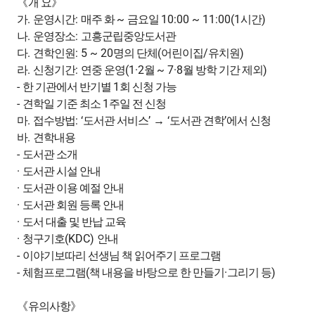
《
개 요
》
.
:
~
10:00 ~ 11:00(1
)
가
운영시간
매주 화
금요일
시간
.
:
나
운영장소
고흥군립중앙도서관
.
: 5 ~ 20
(
/
)
다
견학인원
명의 단체
어린이집
유치원
.
:
(1·2
~ 7·8
)
라
신청기간
연중 운영
월
월 방학 기간 제외
-
1
한 기관에서 반기별
회 신청 가능
-
1
견학일 기준 최소
주일 전 신청
.
: ‘
’
‘
’
마
접수방법
도서관 서비스
→
도서관 견학
에서 신청
.
바
견학내용
-
도서관 소개
·
도서관 시설 안내
·
도서관 이용 예절 안내
·
도서관 회원 등록 안내
·
도서 대출 및 반납 교육
·
(KDC)
청구기호
안내
-
이야기보따리 선생님 책 읽어주기 프로그램
-
(
·
)
체험프로그램
책 내용을 바탕으로 한 만들기
그리기 등
《
유의사항
》