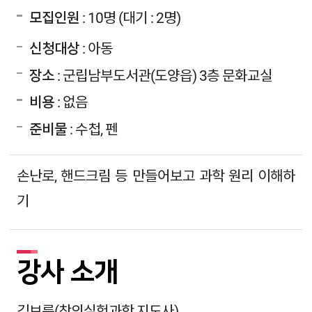
모집인원
: 10명 (대기 : 2명)
신청대상
: 아동
장소
: 군립남부도서관(도양읍) 3층 문화교실
비용
: 없음
준비물
: 수첩, 펜
손난로, 핸드크림 등 만들어보고 과학 원리 이해하
기
강사 소개
김보름(창의실험과학 지도사)