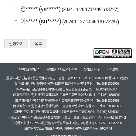
정***** (ya*****)
(2024-11-26 17:09:49.613727)
이***** (su*****)
(2024-11-27 14:46:18.672287)
신청하기
목록
개인정보처리방침
통합도서서비스 이용약관
찾아오시는 길
사이트맵
(중앙도서관) 전남광주통합특별시 고흥군 고흥읍 고흥로 1793
Tel. 061) 830-6955(아동)~6956(일반)
(남부도서관) 전남광주통합특별시 고흥군 도양읍 녹동신항8길 5-4
Tel. 061) 830-6906
(북부도서관) 전남광주통합특별시 고흥군 동강면 동강중촌길 35
Tel. 061) 830-5951
(도화작은도서관) 전남광주통합특별시 고흥군 도화면 당오천변1길 4
Tel. 061) 830-5961
(포두작은도서관) 전남광주통합특별시 고흥군 포두면 후동2길 4-1
Tel. 061) 830-6938
(봉래작은도서관) 전남광주통합특별시 고흥군 봉래면 나로도항길 15
Tel. 061) 830-5960
(과역작은도서관) 전남광주통합특별시 고흥군 과역면 고흥로 3004
Tel. 061) 830-5964
(고흥군청스마트도서관)전남광주통합특별시 고흥군 고흥읍 고흥군청로1
스마트도서관 운영시간
(고흥문화회관스마트도서관)전남광주통합특별시 고흥군 고흥읍 호형리 952-5
06:00-22:00
(도양읍사무소스마트도서관)전남광주통합특별시 고흥군 녹동남촌2길 14