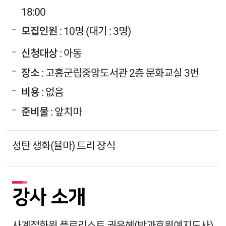
18:00
모집인원
: 10명 (대기 : 3명)
신청대상
: 아동
장소
: 고흥군립중앙도서관 2층 문화교실 3번
비용
: 없음
준비물
: 앞치마
성탄 생화(율마) 트리 장식
강사 소개
사계절화원 플로리스트 권은혜(방과후원예지도사)