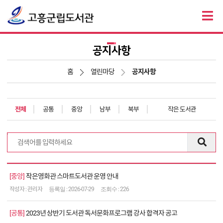
공지사항
홈
열린마당
공지사항
전체
공통
중앙
남부
북부
작은 도서관
전체 393건
공
중앙
작은영화관 스마트도서관 운영 안내
지
관리자
2026-07-29
226
사
항
공통
2023년 상반기 도서관 독서문화프로그램 강사 합격자 공고